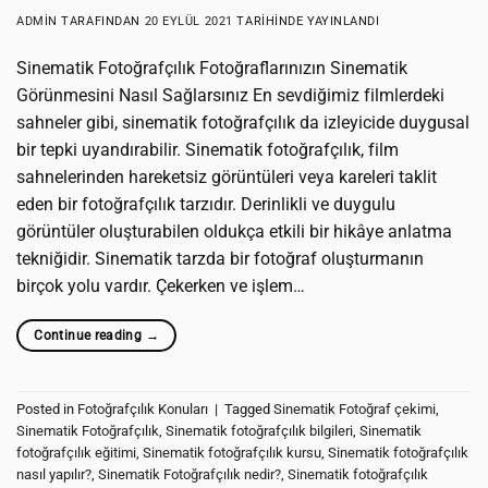
ADMIN
TARAFINDAN
20 EYLÜL 2021
TARIHINDE YAYINLANDI
Sinematik Fotoğrafçılık Fotoğraflarınızın Sinematik
Görünmesini Nasıl Sağlarsınız En sevdiğimiz filmlerdeki
sahneler gibi, sinematik fotoğrafçılık da izleyicide duygusal
bir tepki uyandırabilir. Sinematik fotoğrafçılık, film
sahnelerinden hareketsiz görüntüleri veya kareleri taklit
eden bir fotoğrafçılık tarzıdır. Derinlikli ve duygulu
görüntüler oluşturabilen oldukça etkili bir hikâye anlatma
tekniğidir. Sinematik tarzda bir fotoğraf oluşturmanın
birçok yolu vardır. Çekerken ve işlem…
Continue reading
→
Posted in
Fotoğrafçılık Konuları
|
Tagged
Sinematik Fotoğraf çekimi
,
Sinematik Fotoğrafçılık
,
Sinematik fotoğrafçılık bilgileri
,
Sinematik
fotoğrafçılık eğitimi
,
Sinematik fotoğrafçılık kursu
,
Sinematik fotoğrafçılık
nasıl yapılır?
,
Sinematik Fotoğrafçılık nedir?
,
Sinematik fotoğrafçılık