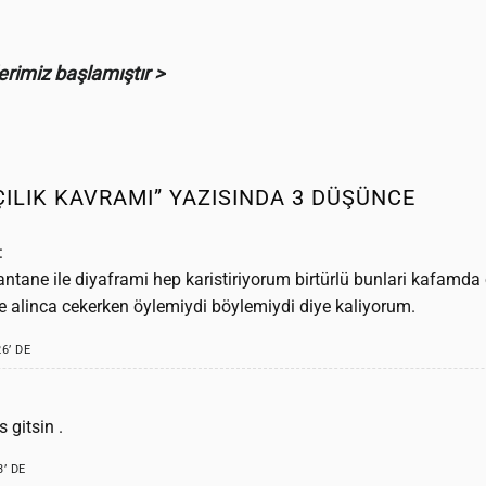
erimiz başlamıştır >
ILIK KAVRAMI
” YAZISINDA 3 DÜŞÜNCE
:
ntane ile diyaframi hep karistiriyorum birtürlü bunlari kafamd
e alinca cekerken öylemiydi böylemiydi diye kaliyorum.
26’ DE
 gitsin .
3’ DE