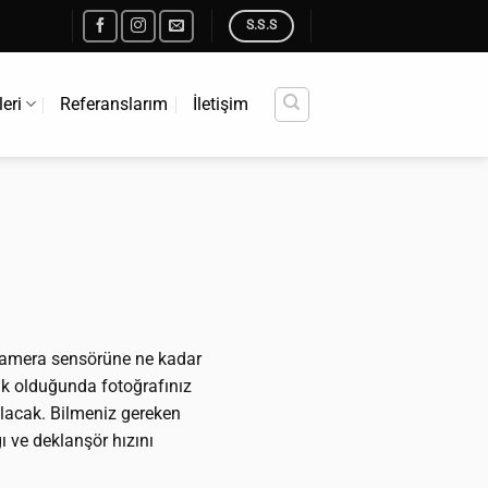
S.S.S
leri
Referanslarım
İletişim
, kamera sensörüne ne kadar
ışık olduğunda fotoğrafınız
olacak. Bilmeniz gereken
ı ve deklanşör hızını