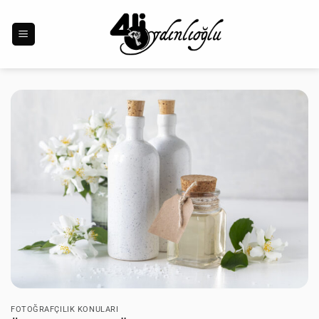
İçeriğe
atla
FOTOĞRAFÇILIK KONULARI